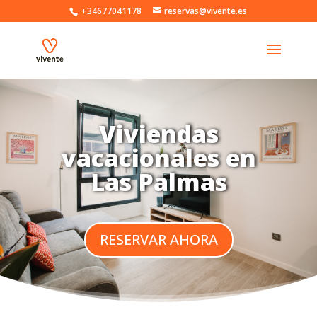
+34677041178
reservas@vivente.es
Viviendas
vacacionales en
Las Palmas
RESERVAR AHORA