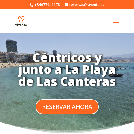
+34677041178
reservas@vivente.es
Céntricos y
junto a La Playa
de Las Canteras
RESERVAR AHORA