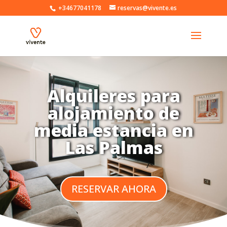
+34677041178
reservas@vivente.es
Alquileres para
alojamiento de
media estancia en
Las Palmas
RESERVAR AHORA